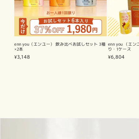
enn you（エンユー） 飲み比べお試しセット 3種
enn you （
×2本
り・1ケース
通
¥3,148
通
¥6,804
常
常
価
価
格
格