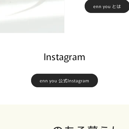
enn you とは
Instagram
enn you 公式Instagram