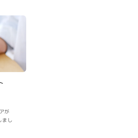
ト
トアが
しまし