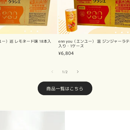
エンユー）巡 レモネード味 18本入
enn you（エンユー） 温 ジンジャーラテ
入り・1ケース
通
¥6,804
常
価
格
の
1
/
2
商品一覧はこちら