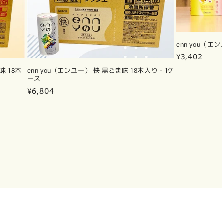
enn you（
通
¥3,402
常
味 18本
enn you（エンユー） 快 黒ごま味 18本入り・1ケ
価
ース
格
通
¥6,804
常
価
格